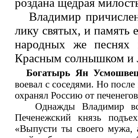
роздана щедрая милост
Владимир причислен 
лику святых, и память е
народных же песнях 
Красным солнышком и 
Богатырь Ян Усмошве
воевал с соседями. Но после
охранял Россию от печенегов
Однажды Владимир встре
Печенежский князь подъе
«Выпусти ты своего мужа, а