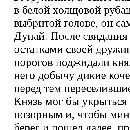
в белой холщовой руба
выбритой голове, он са
Дунай. После свидания 
остатками своей дружи
порогов поджидали княз
него добычу дикие коче
перед тем переселившие
Князь мог бы укрыться 
позорным и, чтобы мин
берег и пошел далее, п