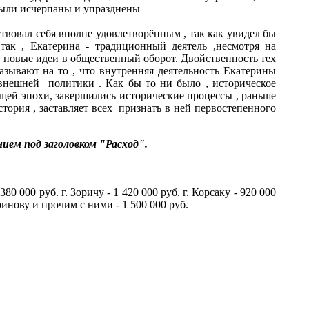
 были исчерпаны и упразднены
вовал себя вполне удовлетворённым , так как увидел бы
к , Екатерина - традиционный деятель ,несмотря на
, новые идеи в общественный оборот. Двойственность тех
азывают на то , что внутренняя деятельность Екатерины
 внешней политики . Как бы то ни было , историческое
щей эпохи, завершились исторические процессы , раньше
стория , заставляет всех признать в ней первостепенного
ием под заголовком "Расход".
380 000 руб. г. Зоричу - 1 420 000 руб. г. Корсаку - 920 000
аринову и прочим с ними - 1 500 000 руб.