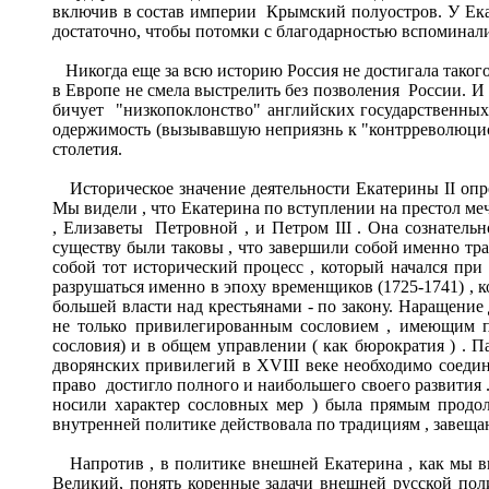
включив в состав империи Крымский полуостров. У Екате
достаточно, чтобы потомки с благодарностью вспоминали
Никогда еще за всю историю Россия не достигала таког
в Европе не смела выстрелить без позволения России. И
бичует "низкопоклонство" английских государственных
одержимость (вызывавшую неприязнь к "контрреволюцио
столетия.
Историческое значение деятельности Екатерины II опре
Мы видели , что Екатерина по вступлении на престол ме
, Елизаветы Петровной , и Петром III . Она сознатель
существу были таковы , что завершили собой именно тра
собой тот исторический процесс , который начался при
разрушаться именно в эпоху временщиков (1725-1741) , 
большей власти над крестьянами - по закону. Наращение
не только привилегированным сословием , имеющим пр
сословия) и в общем управлении ( как бюрократия ) . П
дворянских привилегий в ХVIII веке необходимо соедин
право достигло полного и наибольшего своего развития 
носили характер сословных мер ) была прямым продолж
внутренней политике действовала по традициям , завещан
Напротив , в политике внешней Екатерина , как мы ви
Великий, понять коренные задачи внешней русской поли