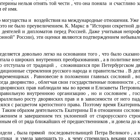
рины нельзя отнять той чести , что она поняла и счастливо зак
 её имя.
о могущества и воздействия на международные отношения. Уже 
 это не было преувеличением. К. Маркс в "Истории секретной д
 деятелей и дипломатов перед Россией. Даже учитывая непроф
нной" России), эти оценки являются подтверждением небывал
деляется довольно легко на основании того , что было сказан
чтала о широких внутренних преобразованиях , а в политике вн
но отступала от традиций , сложившихся при Петербургском дво
диционные стремления русского народа и правительства . В де
 временщиках . Равновесие в положении главных сословий , в
когда дворянство , облегчая свои государственные повинности 
 дворянских прав наблюдали мы во время и Елизаветы Петровны 
авильную внутреннюю организацию , но и сословием , госпо
араллельно росту дворянских прав и в зависимости от него пад
ялся с расцветом крепостного права. Поэтому время Екатерины
. Таким образом деятельность Екатерины II в отношении сослови
ением и завершением тех уклонений от старорусского строя 
ным ей от ряда ближайших её предшественников , и довела до кон
дели , была прямой последовательницей Петра Великого , а не
тики и умела завершить то , к чему стремились веками русские