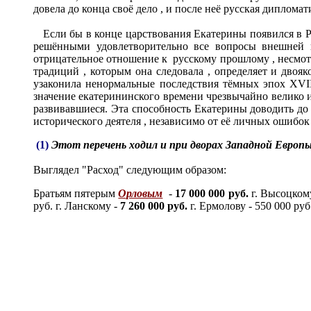
довела до конца своё дело , и после неё русская диплом
Если бы в конце царствования Екатерины появился в Ро
решёнными удовлетворительно все вопросы внешней 
отрицательное отношение к русскому прошлому , несмотр
традиций , которым она следовала , определяет и двоя
узаконила ненормальные последствия тёмных эпох XVII
значение екатерининского времени чрезвычайно велико 
развивавшиеся. Эта способность Екатерины доводить до к
исторического деятеля , независимо от её личных ошибок 
(1)
Этот перечень ходил и при дворах Западной Европ
Выглядел "Расход" следующим образом
:
Братьям пятерым
Орловым
-
17 000 000 руб.
г. Высоцкому
руб. г. Ланскому -
7 260 000 руб.
г. Ермолову - 550 000 руб