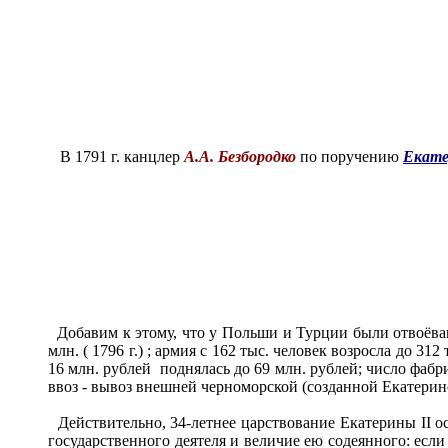
В 1791 г. канцлер
А.А. Безбородко
по поручению
Екат
Добавим к этому, что у Польши и Турции были отвоёваны
млн. ( 1796 г.) ; армия с 162 тыс. человек возросла до 3
16 млн. рублей поднялась до 69 млн. рублей; число фабри
ввоз - вывоз внешней черноморской (созданной Екатерино
Действительно, 34-летнее царствование Екатерины II ос
государственного деятеля и величие ею содеянного: есл