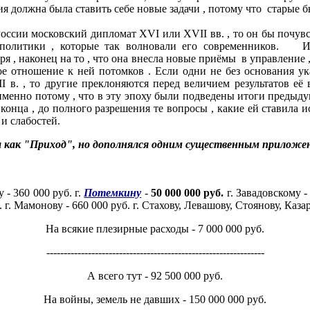
атия должна была ставить себе новые задачи , потому что старые
ссии московский дипломат XVI или XVII вв. , то он бы почувст
политики , которые так волновали его современников. Ита
я , наконец на то , что она внесла новые приёмы в управление 
кое отношение к ней потомков . Если одни не без основания ук
I в. , то другие преклоняются перед величием результатов её
именно потому , что в эту эпоху были подведены итоги предыду
онца , до полного разрешения те вопросы , какие ей ставила и
и слабостей.
ы как "Приход", но дополнялся одним существенным приложен
 - 360 000 руб. г.
Потемкину
-
50 000 000 руб.
г. Завадовскому - 
. г. Мамонову - 660 000 руб. г. Стахову, Левашову, Стоянову, Каз
На всякие плезирные расходы - 7 000 000 руб.
---------------------------------------------------------------
А всего тут - 92 500 000 руб.
На войны, земель не давших - 150 000 000 руб.