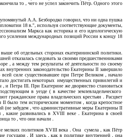
ончила то , чего не успел закончить Пётр. Одного этого
упомянутый А.А. Безбородко говорил, что ни одна пушка
ипломатии 18 в.", используя соответствующие документы,
ессионализм Маркса как историка и его идеологическую
ого усиления международных позиций России к концу 18
о выше об отдельных сторонах екатерининской политики.
ешней отказалась следовать за своими предшественниками
ре , а между тем результаты её деятельности по своему
лах внутренних законодательство Екатерины II завершило
о всей силе существовавшее при Петре Великом , начало
, стало достигать некоторых имущественных привилегий и
, и Петра III. При Екатерине же дворянство становиться
дствующим в уезде ( в качестве землевладельческого
ают гражданские права владельческих крестьян . Расцвет
 II было тем историческим моментом , когда крепостное
й (не забудем , что административные меры Екатерины II
, какие развивались в XVIII веке . Екатерина в своей
ца то , что они начали .
 мелких политиков XVIII века . Она сумела , как Пётр
 государи . И здесь , как в политике внутренней , она