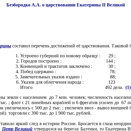
Безбородко А.А. о царствовании Екатерины
II
Великой
ерины
составил перечень достижений её царствования. Т
аковой 
1. Устроено губерний по новому образцу : 29 ;
2. Городов построено : 144 ;
3. Конвенций и трактатов заключено : 30 ;
4. Побед одержано : 78;
5. Замечательных указов издано : 88;
6. Указов для облегчения народа : 123
Итого 492 дела.
(1)
 земли с населением до 7 млн. человек; численность населения 
12 тыс. ; флот с 21 линейных кораблей и 6 фрегатов усилен до 6
к увеличилось с 500 до 2 тыс. ; увеличен ввоз - вывоз внешней 
й) торговли с 390 тыс. до 1 900 тыс. рублей.
тавило яркий след в истории России. Бросается в глаза неорд
и
Петр Великий
утвердился на берегах Балтики, то Екатерина В