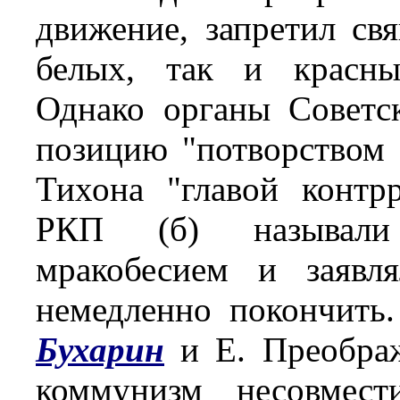
движение, запретил св
белых, так и красны
Однако органы Советс
позицию "потворством 
Тихона "главой контр
РКП (б) называли
мракобесием и заявл
немедленно покончить
Бухарин
и Е. Преображ
коммунизм несовмест